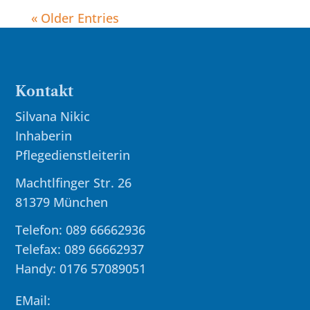
« Older Entries
Kontakt
Silvana Nikic
Inhaberin
Pflegedienstleiterin
Machtlfinger Str. 26
81379 München
Telefon: 089 66662936
Telefax: 089 66662937
Handy: 0176 57089051
EMail: