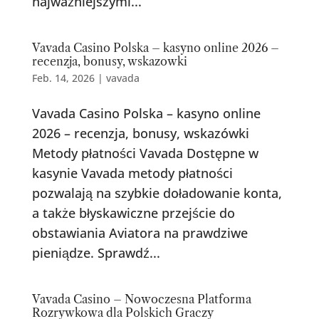
najważniejszymi...
Vavada Casino Polska – kasyno online 2026 –
recenzja, bonusy, wskazowki
Feb. 14, 2026
|
vavada
Vavada Casino Polska – kasyno online
2026 – recenzja, bonusy, wskazówki
Metody płatności Vavada Dostępne w
kasynie Vavada metody płatności
pozwalają na szybkie doładowanie konta,
a także błyskawiczne przejście do
obstawiania Aviatora na prawdziwe
pieniądze. Sprawdź...
Vavada Casino – Nowoczesna Platforma
Rozrywkowa dla Polskich Graczy