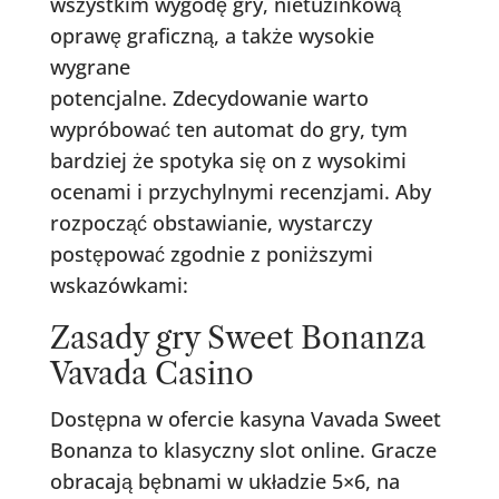
wszystkim wygodę gry, nietuzinkową
oprawę graficzną, a także wysokie
wygrane
potencjalne. Zdecydowanie warto
wypróbować ten automat do gry, tym
bardziej że spotyka się on z wysokimi
ocenami i przychylnymi recenzjami. Aby
rozpocząć obstawianie, wystarczy
postępować zgodnie z poniższymi
wskazówkami:
Zasady gry Sweet Bonanza
Vavada Casino
Dostępna w ofercie kasyna Vavada Sweet
Bonanza to klasyczny slot online. Gracze
obracają bębnami w układzie 5×6, na