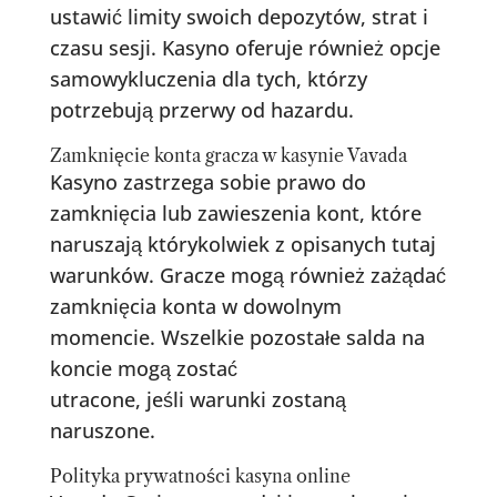
ustawić limity swoich depozytów, strat i
czasu sesji. Kasyno oferuje również opcje
samowykluczenia dla tych, którzy
potrzebują przerwy od hazardu.
Zamknięcie konta gracza w kasynie Vavada
Kasyno zastrzega sobie prawo do
zamknięcia lub zawieszenia kont, które
naruszają którykolwiek z opisanych tutaj
warunków. Gracze mogą również zażądać
zamknięcia konta w dowolnym
momencie. Wszelkie pozostałe salda na
koncie mogą zostać
utracone, jeśli warunki zostaną
naruszone.
Polityka prywatności kasyna online