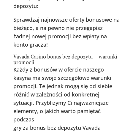
depozytu:
Sprawdzaj najnowsze oferty bonusowe na
bieżąco, a na pewno nie przegapisz
żadnej nowej promocji bez wpłaty na
konto gracza!
Vavada Casino bonus bez depozytu – warunki
promocji
Każdy z bonusów w ofercie naszego
kasyna ma swoje szczegółowe warunki
promocji. Te jednak mogą się od siebie
różnić w zależności od konkretnej
sytuacji. Przybliżymy Ci najważniejsze
elementy, o jakich warto pamiętać
podczas
gry za bonus bez depozytu Vavada