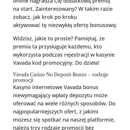
online nagradza Cię dodatkową premią
na start. Zainteresowany? W takim razie
zobacz, jak krok po kroku
aktywować tę niezwykłą ofertę bonusową:
Widzisz, jakie to proste? Pamiętaj, że
premia ta przysługuje każdemu, kto
wykorzysta podczas rejestracji w kasynie
Vavada kod promocyjny. Do dzieła!
Vavada Casino No Deposit Bonus – rodzaje
promocji
Kasyno internetowe Vavada bonus
niewymagający wpłaty depozytu może
oferować na wiele różnych sposobów. Do
najpopularniejszych ofert, z jakimi
możesz się spotkać na naszej platformie,
należą trzy rodzaje promocji bez