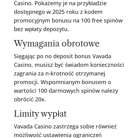
Casino. Pokażemy je na przykładzie
dostępnego w 2025 roku z kodem
promocyjnym bonusu na 100 free spinów
bez wpłaty depozytu.
Wymagania obrotowe
Sięgając po no deposit bonus Vavada
Casino, musisz być świadom konieczności
zagrania za n-krotność otrzymanej
promocji. Wspomnianym bonusem o
wartości 100 darmowych spinów należy
obrócić 20x.
Limity wypłat
Vavada Casino zastrzega sobie również
możliwość ustawienia ograniczeń