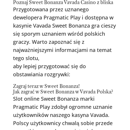
Poznaj Sweet Bonanza Vavada Casino z bliska
Przygotowana przez uznanego
dewelopera Pragmatic Play i dostępna w
kasynie Vavada Sweet Bonanza gra cieszy
się sporym uznaniem wśród polskich
graczy. Warto zapoznać się z
najważniejszymi informacjami na temat
tego slotu,
aby lepiej przygotować się do
obstawiania rozgrywki:
Zagraj teraz w Sweet Bonanza!
Jak zagrać w Sweet Bonanza w Vavada Polska?
Slot online Sweet Bonanza marki
Pragmatic Play zdobył ogromne uznanie
użytkowników naszego kasyna Vavada.
Polscy użytkownicy chwalą sobie przede