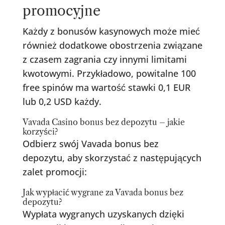
promocyjne
Każdy z bonusów kasynowych może mieć
również dodatkowe obostrzenia związane
z czasem zagrania czy innymi limitami
kwotowymi. Przykładowo, powitalne 100
free spinów ma wartość stawki 0,1 EUR
lub 0,2 USD każdy.
Vavada Casino bonus bez depozytu – jakie
korzyści?
Odbierz swój Vavada bonus bez
depozytu, aby skorzystać z następujących
zalet promocji:
Jak wypłacić wygrane za Vavada bonus bez
depozytu?
Wypłata wygranych uzyskanych dzięki