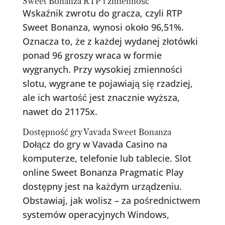
Sweet Bonanza RTP i zmienność
Wskaźnik zwrotu do gracza, czyli RTP
Sweet Bonanza, wynosi około 96,51%.
Oznacza to, że z każdej wydanej złotówki
ponad 96 groszy wraca w formie
wygranych. Przy wysokiej zmienności
slotu, wygrane te pojawiają się rzadziej,
ale ich wartość jest znacznie wyższa,
nawet do 21175x.
Dostępność gry Vavada Sweet Bonanza
Dołącz do gry w Vavada Casino na
komputerze, telefonie lub tablecie. Slot
online Sweet Bonanza Pragmatic Play
dostępny jest na każdym urządzeniu.
Obstawiaj, jak wolisz – za pośrednictwem
systemów operacyjnych Windows,