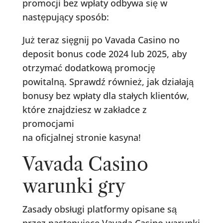
promocji bez wpłaty odbywa się w
następujący sposób:
Już teraz sięgnij po Vavada Casino no
deposit bonus code 2024 lub 2025, aby
otrzymać dodatkową promocję
powitalną. Sprawdź również, jak działają
bonusy bez wpłaty dla stałych klientów,
które znajdziesz w zakładce z
promocjami
na oficjalnej stronie kasyna!
Vavada Casino
warunki gry
Zasady obsługi platformy opisane są