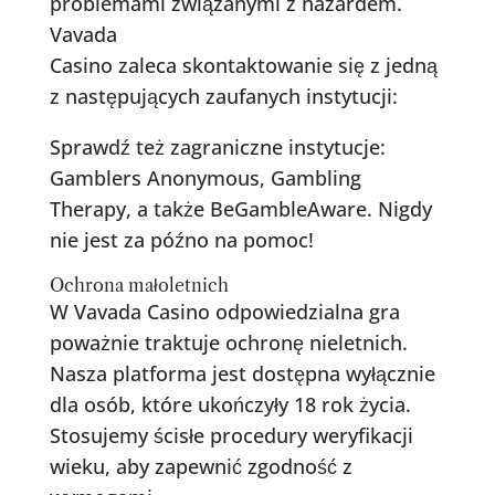
problemami związanymi z hazardem.
Vavada
Casino zaleca skontaktowanie się z jedną
z następujących zaufanych instytucji:
Sprawdź też zagraniczne instytucje:
Gamblers Anonymous, Gambling
Therapy, a także BeGambleAware. Nigdy
nie jest za późno na pomoc!
Ochrona małoletnich
W Vavada Casino odpowiedzialna gra
poważnie traktuje ochronę nieletnich.
Nasza platforma jest dostępna wyłącznie
dla osób, które ukończyły 18 rok życia.
Stosujemy ścisłe procedury weryfikacji
wieku, aby zapewnić zgodność z