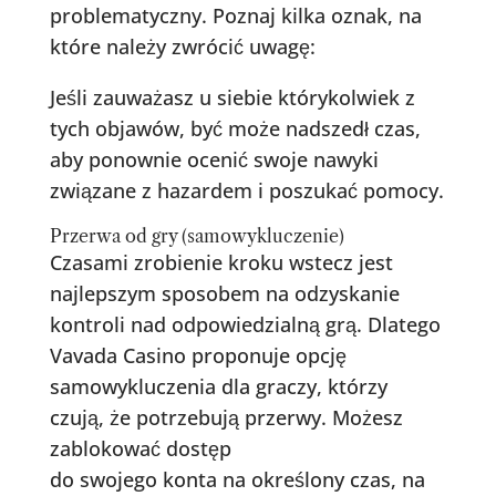
problematyczny. Poznaj kilka oznak, na
które należy zwrócić uwagę:
Jeśli zauważasz u siebie którykolwiek z
tych objawów, być może nadszedł czas,
aby ponownie ocenić swoje nawyki
związane z hazardem i poszukać pomocy.
Przerwa od gry (samowykluczenie)
Czasami zrobienie kroku wstecz jest
najlepszym sposobem na odzyskanie
kontroli nad odpowiedzialną grą. Dlatego
Vavada Casino proponuje opcję
samowykluczenia dla graczy, którzy
czują, że potrzebują przerwy. Możesz
zablokować dostęp
do swojego konta na określony czas, na