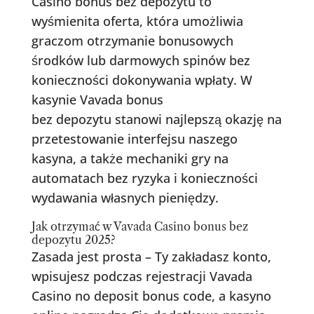
Casino bonus bez depozytu to
wyśmienita oferta, która umożliwia
graczom otrzymanie bonusowych
środków lub darmowych spinów bez
konieczności dokonywania wpłaty. W
kasynie Vavada bonus
bez depozytu stanowi najlepszą okazję na
przetestowanie interfejsu naszego
kasyna, a także mechaniki gry na
automatach bez ryzyka i konieczności
wydawania własnych pieniędzy.
Jak otrzymać w Vavada Casino bonus bez
depozytu 2025?
Zasada jest prosta – Ty zakładasz konto,
wpisujesz podczas rejestracji Vavada
Casino no deposit bonus code, a kasyno