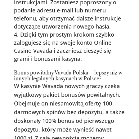
instrukcjami. Zostaniesz poproszony o
podanie adresu e-mail lub numeru
telefonu, aby otrzymać dalsze instrukcje
dotyczące utworzenia nowego hasła.
Dzięki tym prostym krokom szybko
zalogujesz się na swoje konto Online
Casino Vavada i zaczniesz cieszyć się
grami i bonusami kasyna.
Bonus powitalny Vavada Polska – lepszy niż w
innych legalnych kasynach w Polsce?
W kasynie Wavada nowych graczy czeka
wyjątkowy pakiet bonusów powitalnych.
Obejmuje on niesamowitą ofertę 100
darmowych spinów bez depozytu, a także
doskonały 100% bonus od pierwszego
depozytu, który może wynieść nawet
1000 zł. Z całą pewnością możemy