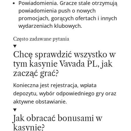
Powiadomienia. Gracze stale otrzymują
powiadomienia push o nowych
promocjach, gorących ofertach i innych
wydarzeniach klubowych.
Często zadawane pytania
Chcę sprawdzić wszystko w
tym kasynie Vavada PL, jak
zacząć grać?
Konieczna jest rejestracja, wpłata
depozytu, wybór odpowiedniego gry oraz
aktywne obstawianie.
Jak obracać bonusami w
kasynie?