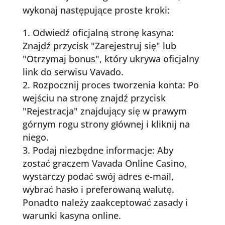
wykonaj następujące proste kroki:
Odwiedź oficjalną stronę kasyna:
Znajdź przycisk "Zarejestruj się" lub
"Otrzymaj bonus", który ukrywa oficjalny
link do serwisu Vavado.
Rozpocznij proces tworzenia konta: Po
wejściu na stronę znajdź przycisk
"Rejestracja" znajdujący się w prawym
górnym rogu strony głównej i kliknij na
niego.
Podaj niezbędne informacje: Aby
zostać graczem Vavada Online Casino,
wystarczy podać swój adres e-mail,
wybrać hasło i preferowaną walutę.
Ponadto należy zaakceptować zasady i
warunki kasyna online.