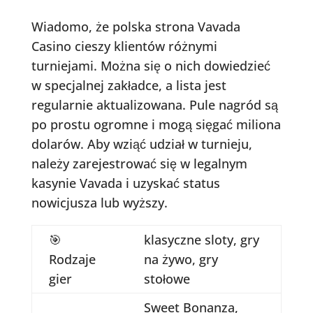
Wiadomo, że polska strona Vavada
Casino cieszy klientów różnymi
turniejami. Można się o nich dowiedzieć
w specjalnej zakładce, a lista jest
regularnie aktualizowana. Pule nagród są
po prostu ogromne i mogą sięgać miliona
dolarów. Aby wziąć udział w turnieju,
należy zarejestrować się w legalnym
kasynie Vavada i uzyskać status
nowicjusza lub wyższy.
🎯
klasyczne sloty, gry
Rodzaje
na żywo, gry
gier
stołowe
Sweet Bonanza,