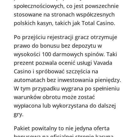
społecznościowych, co jest powszechnie
stosowane na stronach współczesnych
polskich kasyn, takich jak Total Casino.
Po przejściu rejestracji gracz otrzymuje
prawo do bonusu bez depozytu w
wysokości 100 darmowych spinów. Taki
prezent pozwala ocenić usługi Vavada
Casino i spróbować szczęścia na
automatach bez inwestowania pieniędzy.
W tym przypadku wygrana po spełnieniu
warunków obrotu może zostać
wypłacona lub wykorzystana do dalszej
gry.
Pakiet powitalny to nie jedyna oferta
bonusowa na oficjalnej stronie kasyna