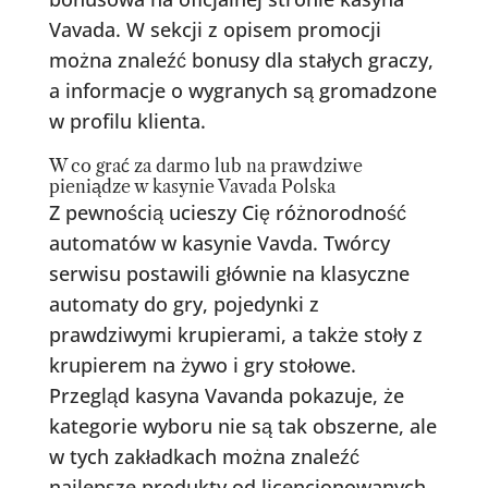
Vavada. W sekcji z opisem promocji
można znaleźć bonusy dla stałych graczy,
a informacje o wygranych są gromadzone
w profilu klienta.
W co grać za darmo lub na prawdziwe
pieniądze w kasynie Vavada Polska
Z pewnością ucieszy Cię różnorodność
automatów w kasynie Vavda. Twórcy
serwisu postawili głównie na klasyczne
automaty do gry, pojedynki z
prawdziwymi krupierami, a także stoły z
krupierem na żywo i gry stołowe.
Przegląd kasyna Vavanda pokazuje, że
kategorie wyboru nie są tak obszerne, ale
w tych zakładkach można znaleźć
najlepsze produkty od licencjonowanych