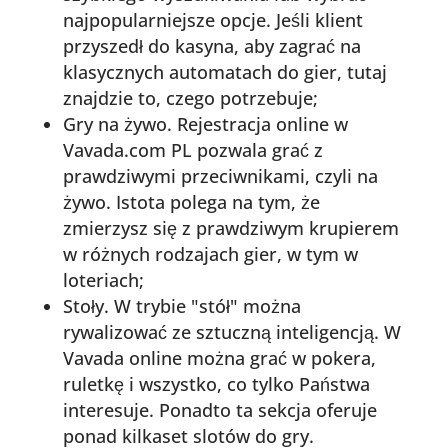
najpopularniejsze opcje. Jeśli klient
przyszedł do kasyna, aby zagrać na
klasycznych automatach do gier, tutaj
znajdzie to, czego potrzebuje;
Gry na żywo. Rejestracja online w
Vavada.com PL pozwala grać z
prawdziwymi przeciwnikami, czyli na
żywo. Istota polega na tym, że
zmierzysz się z prawdziwym krupierem
w różnych rodzajach gier, w tym w
loteriach;
Stoły. W trybie "stół" można
rywalizować ze sztuczną inteligencją. W
Vavada online można grać w pokera,
ruletkę i wszystko, co tylko Państwa
interesuje. Ponadto ta sekcja oferuje
ponad kilkaset slotów do gry.