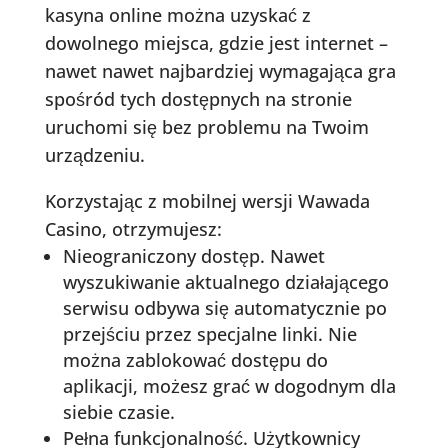
kasyna online można uzyskać z
dowolnego miejsca, gdzie jest internet –
nawet nawet najbardziej wymagająca gra
spośród tych dostępnych na stronie
uruchomi się bez problemu na Twoim
urządzeniu.
Korzystając z mobilnej wersji Wawada
Casino, otrzymujesz:
Nieograniczony dostęp. Nawet
wyszukiwanie aktualnego działającego
serwisu odbywa się automatycznie po
przejściu przez specjalne linki. Nie
można zablokować dostępu do
aplikacji, możesz grać w dogodnym dla
siebie czasie.
Pełna funkcjonalność. Użytkownicy